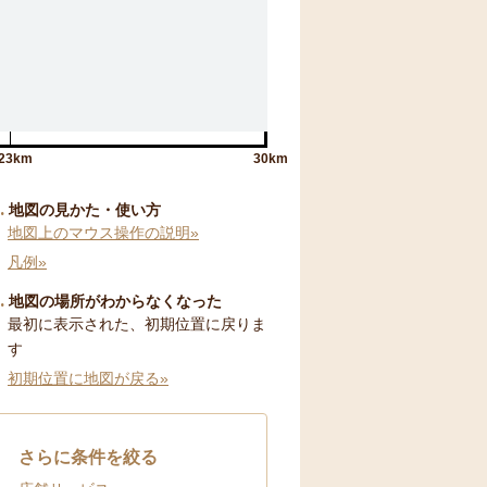
23km
30km
地図の見かた・使い方
地図上のマウス操作の説明»
凡例»
地図の場所がわからなくなった
最初に表示された、初期位置に戻りま
す
初期位置に地図が戻る»
さらに条件を絞る