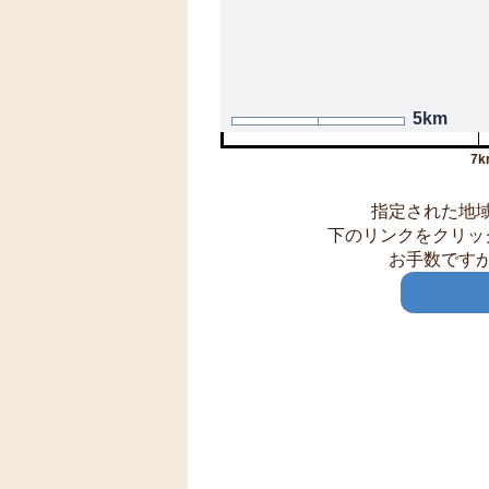
5km
7k
指定された地
下のリンクをクリッ
お手数です