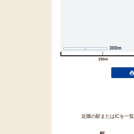
300m
290m
近隣の駅またはICを一
駅