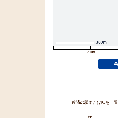
300m
290m
近隣の駅またはICを一
駅