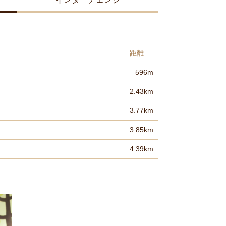
距離
596m
2.43km
3.77km
3.85km
4.39km