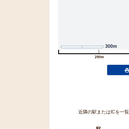
300m
290m
近隣の駅またはICを一
駅