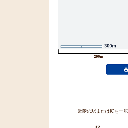
300m
290m
近隣の駅またはICを一
駅