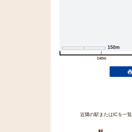
150m
140m
近隣の駅またはICを一
駅