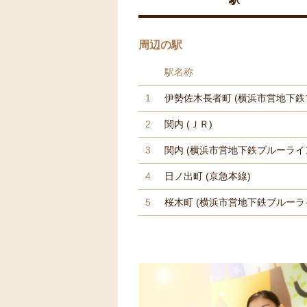
周辺の駅
駅名称
1
伊勢佐木長者町
(横浜市営地下鉄
2
関内
(ＪＲ)
3
関内
(横浜市営地下鉄ブルーライ
4
日ノ出町
(京急本線)
5
桜木町
(横浜市営地下鉄ブルーラ