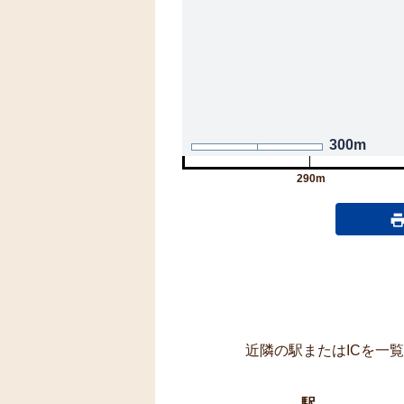
300m
290m
近隣の駅またはICを一
駅