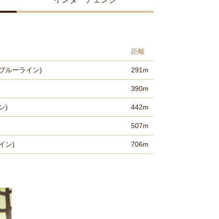
距離
ブルーライン)
291m
390m
ン)
442m
507m
イン)
706m