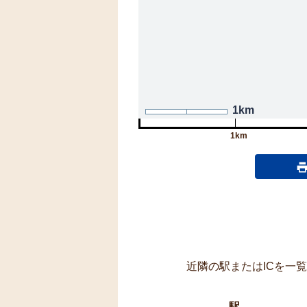
1km
1km
近隣の駅またはICを一
駅