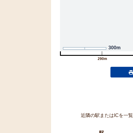
300m
290m
近隣の駅またはICを一
駅