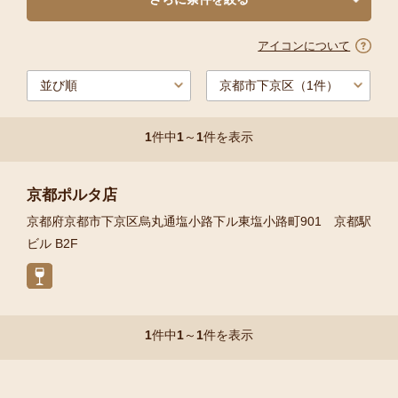
アイコンについて
1
件中
1
～
1
件を表示
京都ポルタ店
京都府京都市下京区烏丸通塩小路下ル東塩小路町901 京都駅
ビル B2F
1
件中
1
～
1
件を表示