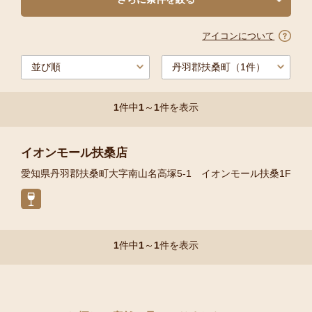
アイコンについて
1
件中
1
～
1
件を表示
イオンモール扶桑店
愛知県丹羽郡扶桑町大字南山名高塚5‐1 イオンモール扶桑1F
1
件中
1
～
1
件を表示