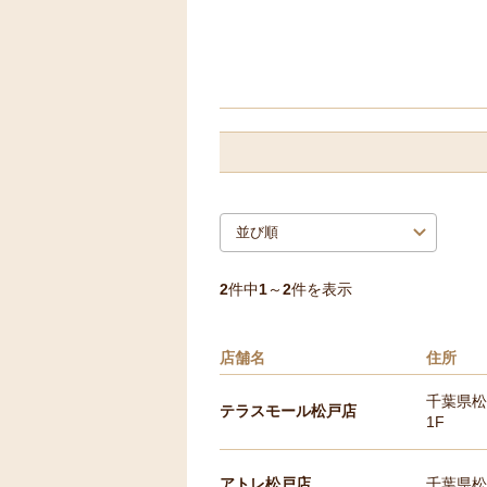
2
件中
1
～
2
件を表示
店舗名
住所
千葉県松
テラスモール松戸店
1F
アトレ松戸店
千葉県松