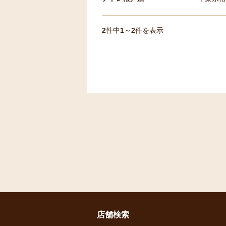
2
件中
1
～
2
件を表示
店舗検索