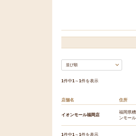
1
件中
1
～
1
件を表示
店舗名
住所
福岡県糟
イオンモール福岡店
ンモール
1
件中
1
～
1
件を表示