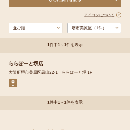
アイコンについて
1
件中
1
～
1
件を表示
ららぽーと堺店
大阪府堺市美原区黒山22-1 ららぽーと堺 1F
1
件中
1
～
1
件を表示