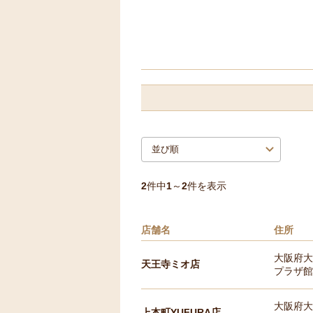
2
件中
1
～
2
件を表示
店舗名
住所
大阪府大
天王寺ミオ店
プラザ館 
大阪府大
上本町YUFURA店