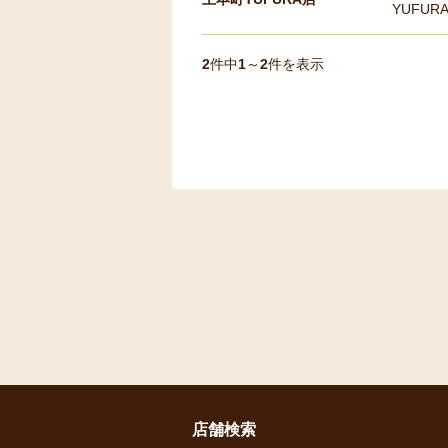
YUFURA
2
件中
1
～
2
件を表示
店舗検索