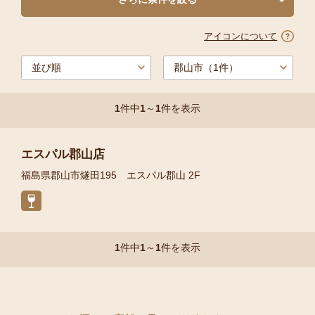
アイコンについて
1
件中
1
～
1
件を表示
エスパル郡山店
福島県郡山市燧田195 エスパル郡山 2F
1
件中
1
～
1
件を表示