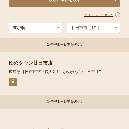
アイコンについて
1
件中
1
～
1
件を表示
ゆめタウン廿日市店
広島県廿日市市下平良2-2-1 ゆめタウン廿日市 1F
1
件中
1
～
1
件を表示