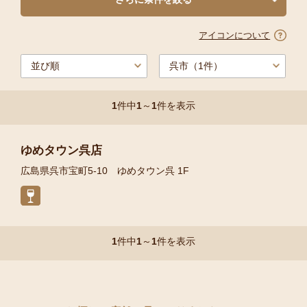
アイコンについて
1
件中
1
～
1
件を表示
ゆめタウン呉店
広島県呉市宝町5-10 ゆめタウン呉 1F
1
件中
1
～
1
件を表示