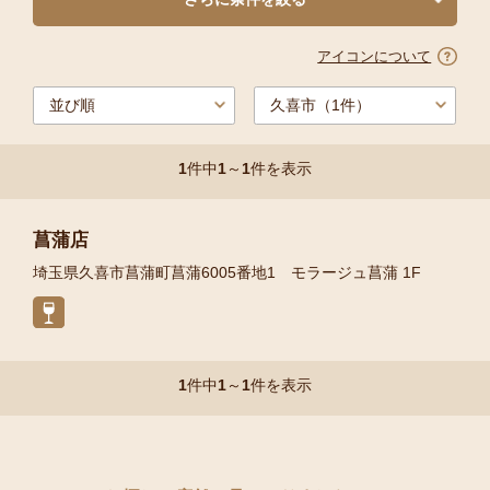
アイコンについて
1
件中
1
～
1
件を表示
菖蒲店
埼玉県久喜市菖蒲町菖蒲6005番地1 モラージュ菖蒲 1F
1
件中
1
～
1
件を表示