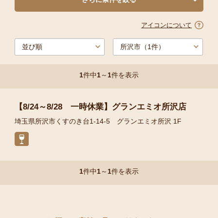
アイコンについて
1
件中
1
～
1
件を表示
【8/24～8/28 一時休業】グランエミオ所沢店
埼玉県所沢市くすのき台1-14-5 グランエミオ所沢 1F
1
件中
1
～
1
件を表示