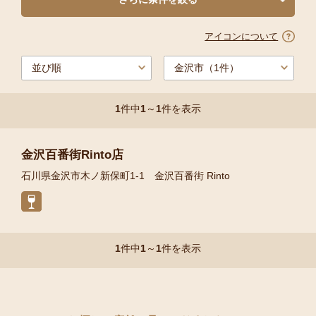
アイコンについて
1
件中
1
～
1
件を表示
金沢百番街Rinto店
石川県金沢市木ノ新保町1-1 金沢百番街 Rinto
1
件中
1
～
1
件を表示