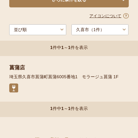
アイコンについて
1
件中
1
～
1
件を表示
菖蒲店
埼玉県久喜市菖蒲町菖蒲6005番地1 モラージュ菖蒲 1F
1
件中
1
～
1
件を表示