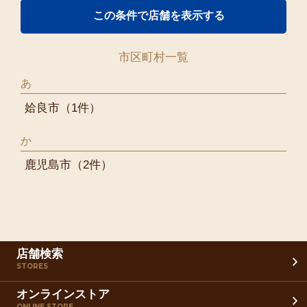
市区町村一覧
あ
姶良市
（1件）
か
鹿児島市
（2件）
店舗検索
STORES
オンラインストア
ONLINE STORE