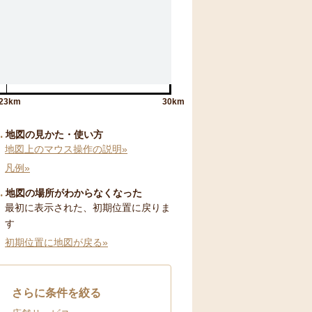
23km
30km
地図の見かた・使い方
地図上のマウス操作の説明»
凡例»
地図の場所がわからなくなった
最初に表示された、初期位置に戻りま
す
初期位置に地図が戻る»
さらに条件を絞る