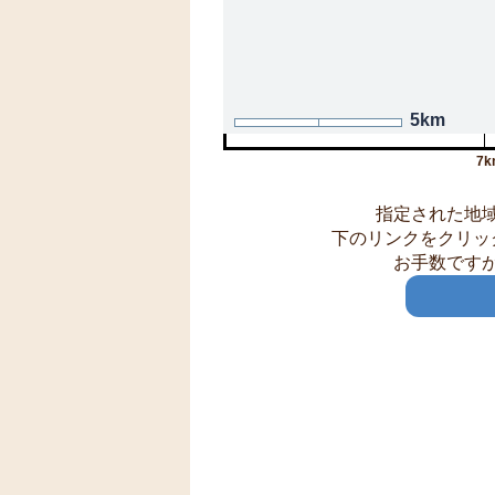
5km
7k
指定された地
下のリンクをクリッ
お手数です