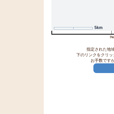
5km
7k
指定された地
下のリンクをクリッ
お手数です