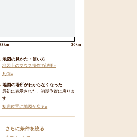
23km
30km
地図の見かた・使い方
地図上のマウス操作の説明»
凡例»
地図の場所がわからなくなった
最初に表示された、初期位置に戻りま
す
初期位置に地図が戻る»
さらに条件を絞る